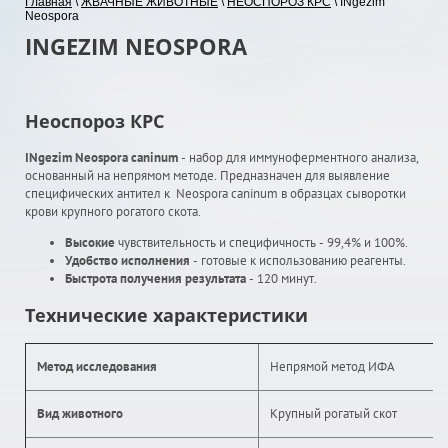
Главная
\
ЖВАЧНЫЕ ЖИВОТНЫЕ
\
НЕОСПОРОЗ КРС
\ INgezim
Neospora
INGEZIM NEOSPORA
Неоспороз КРС
INgezim Neospora caninum
- набор для иммуноферментного анализа,
основанный на непрямом методе. Предназначен для выявление
специфических антител к Neospora caninum в образцах сыворотки
крови крупного рогатого скота.
Высокие
чувствительность и специфичность - 99,4% и 100%.
Удобство исполнения
- готовые к использованию реагенты.
Быстрота получения результата
- 120 минут.
Технические характеристики
Метод исследования
Непрямой метод ИФА
Вид животного
Крупный рогатый скот