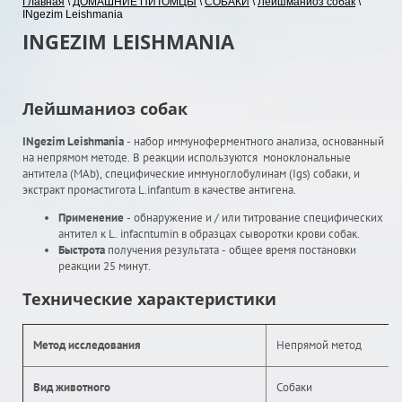
Главная
\
ДОМАШНИЕ ПИТОМЦЫ
\
СОБАКИ
\
Лейшманиоз собак
\
INgezim Leishmania
INGEZIM LEISHMANIA
Лейшманиоз собак
INgezim Leishmania
- набор иммуноферментного анализа, основанный
на непрямом методе. В реакции используются моноклональные
антитела (MAb), специфические иммуноглобулинам (Igs) собаки, и
экстракт промастигота L.infantum в качестве антигена.
Применение
- обнаружение и / или титрование специфических
антител к L. infacntumin в образцах сыворотки крови собак.
Быстрота
получения результата - общее время постановки
реакции 25 минут.
Технические характеристики
Метод исследования
Непрямой метод
Вид животного
Собаки