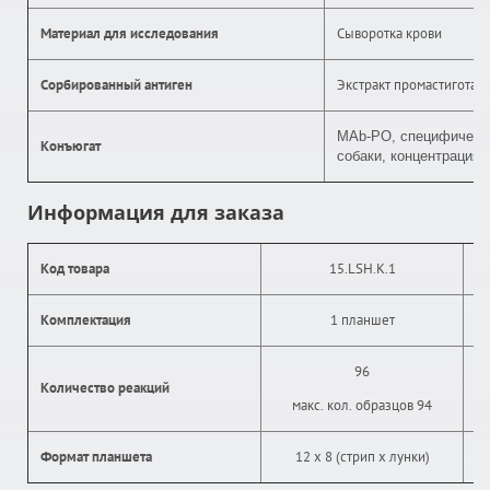
Материал для исследования
Сыворотка крови
Сорбированный антиген
Экстракт промастигота L
MAb
-PO, специфическ
Конъюгат
собаки, концентрация 
Информация для заказа
Код товара
15.LSH.K.1
Комплектация
1 планшет
96
Количество реакций
макс. кол. образцов 94
Формат планшета
12 х 8 (стрип х лунки)